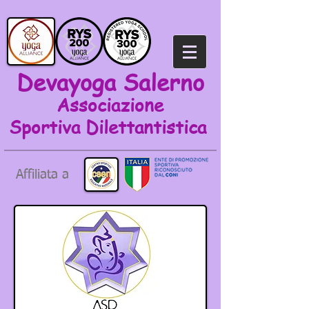
Devayoga Salerno
Associazione
Sportiva
Dilettantistica
Affiliata a