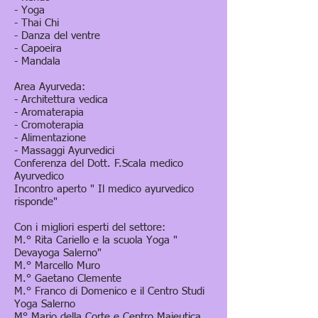
- Yoga
- Thai Chi
- Danza del ventre
- Capoeira
- Mandala
Area Ayurveda:
- Architettura vedica
- Aromaterapia
- Cromoterapia
- Alimentazione
- Massaggi Ayurvedici
Conferenza del Dott. F.Scala medico
Ayurvedico
Incontro aperto " Il medico ayurvedico
risponde"
Con i migliori esperti del settore:
M.° Rita Cariello e la scuola Yoga "
Devayoga Salerno"
M.° Marcello Muro
M.° Gaetano Clemente
M.° Franco di Domenico e il Centro Studi
Yoga Salerno
M° Mario della Corte e Centro Maieutica