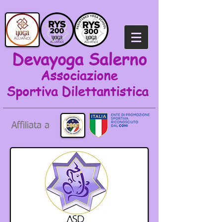
Devayoga Salerno
Associazione
Sportiva
Dilettantistica
Affiliata a