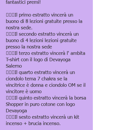
fantastici premi!
🧘🏻‍♀️Il primo estratto vincerà un
buono di 8 lezioni gratuite presso la
nostra sede.
🧘🏻‍♀️Il secondo estratto vincerà un
buono di 4 lezioni lezioni gratuite
presso la nostra sede
🧘🏻‍♀️Il terzo estratto vincerà l' ambita
T-shirt con il logo di Devayoga
Salerno
🧘🏻‍♀️Il quarto estratto vincerà un
ciondolo tema 7 chakra se la
vincitrice è donna e ciondolo OM se il
vincitore è uomo
🧘🏻‍♀️Il quinto estratto vincerà la borsa
Shopper in puro cotone con logo
Devayoga
🧘🏻‍♀️Il sesto estratto vincerà un kit
incenso + brucia incenso.