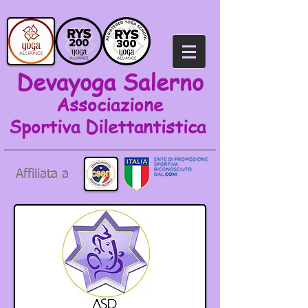
Devayoga Salerno
Associazione
Sportiva
Dilettantistica
Affiliata a