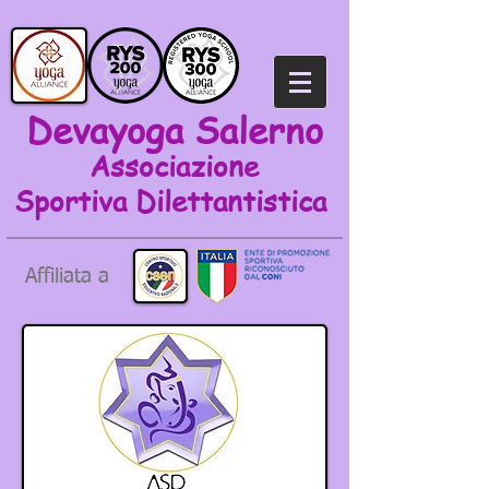
Devayoga Salerno
Associazione
Sportiva
Dilettantistica
Affiliata a