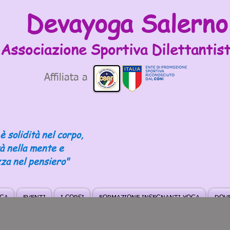
Devayoga Salerno
Associazione Sportiva
Dilettantist
Affiliata a
è solidità nel corpo,
tà nella mente e
za nel pensiero"
OGA
EVENTI
I CORSI
FORMAZIONE INSEGNANTI YOGA
DOVE