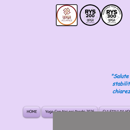
"Salute 
stabili
chiarez
HOME
Yoga Con Noi nei Parchi 2026
GLI STILI DI Y