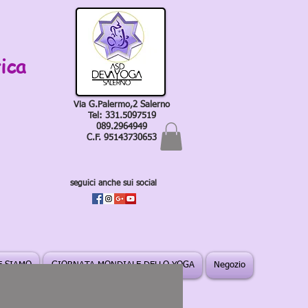
ica
Via G.Palermo,2 Salerno
Tel: 331.5097519
089.2964949
C.F. 95143730653
seguici anche sui social
 SIAMO
GIORNATA MONDIALE DELLO YOGA
Negozio