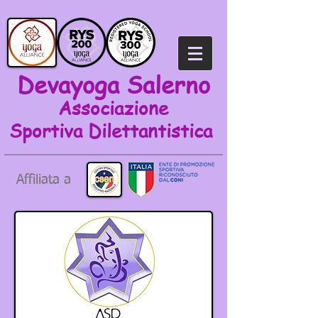
Devayoga Salerno
Associazione
Sportiva
Dilettantistica
Affiliata a