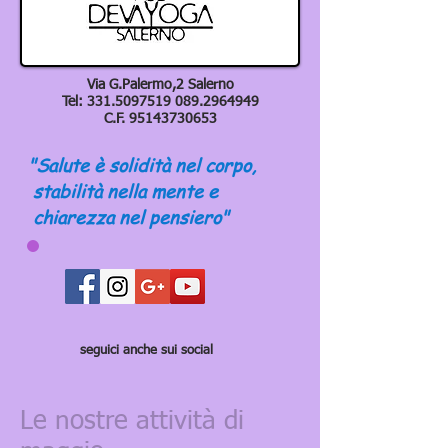
Via G.Palermo,2 Salerno
Tel:
331.5097519 089
.2964949
C.F.
95143730653
"Salute è solidità nel corpo,
stabilità nella mente e
chiarezza nel pensiero"
seguici anche sui social
Le nostre attività di