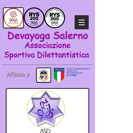
Devayoga Salerno
Associazione
Sportiva
Dilettantistica
Affiliata a