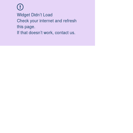
Widget Didn’t Load
Check your internet and refresh
this page.
If that doesn’t work, contact us.
HATHA YOGA - VINYASA YOGA - ASHTANGA
YOGA -YIN YOGA - YOGA ANTIGRAVITA' -