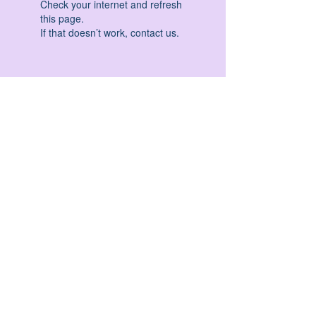
Check your internet and refresh
this page.
If that doesn’t work, contact us.
HATHA YOGA - VINYASA YOGA - ASHTANGA
YOGA -YIN YOGA - YOGA ANTIGRAVITA' -
YOGA PRE PARTO - YOGA NIDRA - YOGA
PROPS - STALL BAR YOGA - PERCORSI
INDIVIDUALI - MEDITAZIONE - SEMINARI -
RITIRI - EVENTI - FORMAZIONE