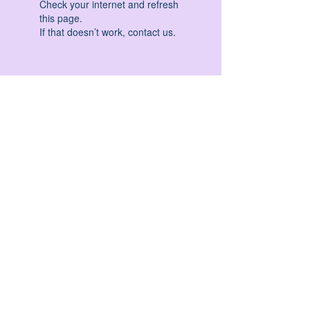
Check your internet and refresh
this page.
If that doesn’t work, contact us.
HATHA YOGA - VINYASA YOGA - ASHTANGA
YOGA -YIN YOGA - YOGA ANTIGRAVITA' -
YOGA PRE PARTO - YOGA NIDRA - YOGA
PROPS - STALL BAR YOGA - PERCORSI
INDIVIDUALI - MEDITAZIONE - SEMINARI -
RITIRI - EVENTI - FORMAZIONE