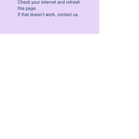
Check your internet and refresh
this page.
If that doesn’t work, contact us.
HATHA YOGA - VINYASA YOGA - ASHTANGA
YOGA -YIN YOGA - YOGA ANTIGRAVITA' -
YOGA PRE PARTO - YOGA NIDRA - YOGA
PROPS - STALL BAR YOGA - PERCORSI
INDIVIDUALI - MEDITAZIONE - SEMINARI -
RITIRI - EVENTI - FORMAZIONE