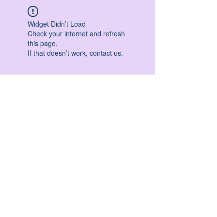
Widget Didn’t Load
Check your internet and refresh
this page.
If that doesn’t work, contact us.
HATHA YOGA - VINYASA YOGA - ASHTANGA
YOGA -YIN YOGA - YOGA ANTIGRAVITA' -