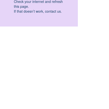
Check your internet and refresh
this page.
If that doesn’t work, contact us.
HATHA YOGA - VINYASA YOGA - ASHTANGA
YOGA -YIN YOGA - YOGA ANTIGRAVITA' -
YOGA PRE PARTO - YOGA NIDRA - YOGA
PROPS - STALL BAR YOGA - PERCORSI
INDIVIDUALI - MEDITAZIONE - SEMINARI -
RITIRI - EVENTI - FORMAZIONE