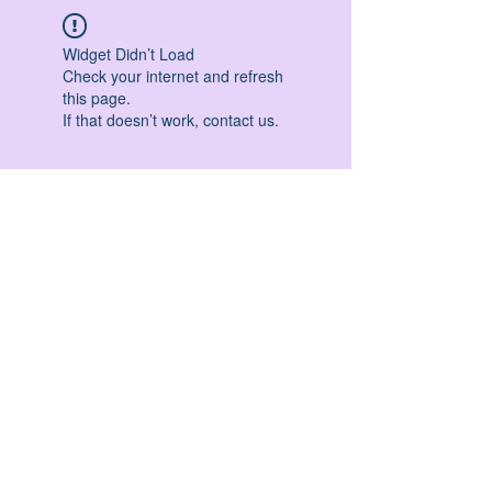
Widget Didn’t Load
Check your internet and refresh
this page.
If that doesn’t work, contact us.
HATHA YOGA - VINYASA YOGA - ASHTANGA
YOGA -YIN YOGA - YOGA ANTIGRAVITA' -