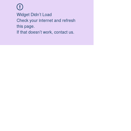
Widget Didn’t Load
Check your internet and refresh
this page.
If that doesn’t work, contact us.
HATHA YOGA - VINYASA YOGA - ASHTANGA
YOGA -YIN YOGA - YOGA ANTIGRAVITA' -