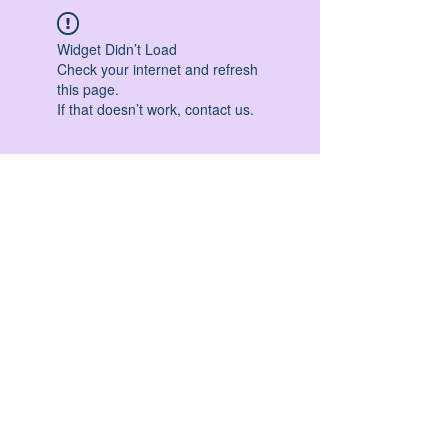
Widget Didn’t Load
Check your internet and refresh
this page.
If that doesn’t work, contact us.
HATHA YOGA - VINYASA YOGA - ASHTANGA
YOGA -YIN YOGA - YOGA ANTIGRAVITA' -