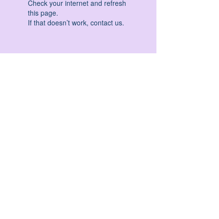
Check your internet and refresh
this page.
If that doesn’t work, contact us.
HATHA YOGA - VINYASA YOGA - ASHTANGA
YOGA -YIN YOGA - YOGA ANTIGRAVITA' -
YOGA PRE PARTO - YOGA NIDRA - YOGA
PROPS - STALL BAR YOGA - PERCORSI
INDIVIDUALI - MEDITAZIONE - SEMINARI -
RITIRI - EVENTI - FORMAZIONE