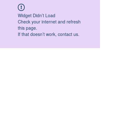
Widget Didn’t Load
Check your internet and refresh
this page.
If that doesn’t work, contact us.
HATHA YOGA - VINYASA YOGA - ASHTANGA
YOGA -YIN YOGA - YOGA ANTIGRAVITA' -