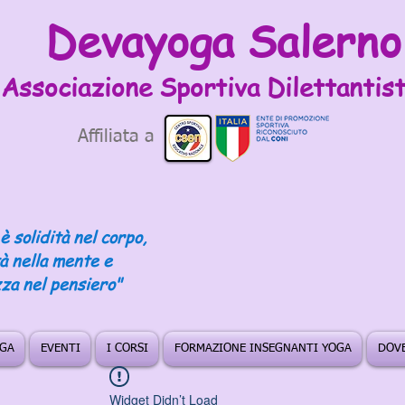
Devayoga Salerno
Associazione Sportiva
Dilettantist
Affiliata a
è solidità nel corpo,
tà nella mente e
za nel pensiero"
OGA
EVENTI
I CORSI
FORMAZIONE INSEGNANTI YOGA
DOVE
Widget Didn’t Load