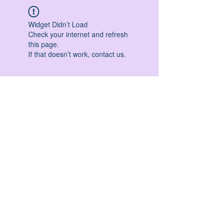
Widget Didn’t Load
Check your internet and refresh
this page.
If that doesn’t work, contact us.
HATHA YOGA - VINYASA YOGA - ASHTANGA
YOGA -YIN YOGA - YOGA ANTIGRAVITA' -