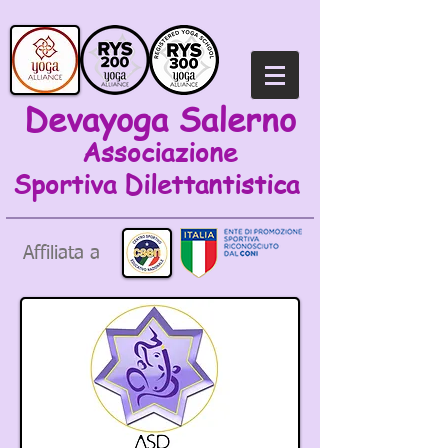
Devayoga Salerno
Associazione
Sportiva
Dilettantistica
Affiliata a