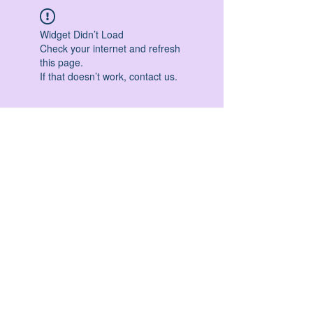
Widget Didn’t Load
Check your internet and refresh
this page.
If that doesn’t work, contact us.
HATHA YOGA - VINYASA YOGA - ASHTANGA
YOGA -YIN YOGA - YOGA ANTIGRAVITA' -