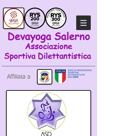
Devayoga Salerno
Associazione
Sportiva
Dilettantistica
Affiliata a