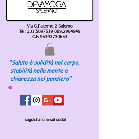
Via G.Palermo,2 Salerno
Tel:
331.5097519 089
.2964949
C.F.
95143730653
"Salute è solidità nel corpo,
stabilità nella mente e
chiarezza nel pensiero"
seguici anche sui social