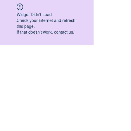
Widget Didn’t Load
Check your internet and refresh
this page.
If that doesn’t work, contact us.
HATHA YOGA - VINYASA YOGA - ASHTANGA
YOGA -YIN YOGA - YOGA ANTIGRAVITA' -