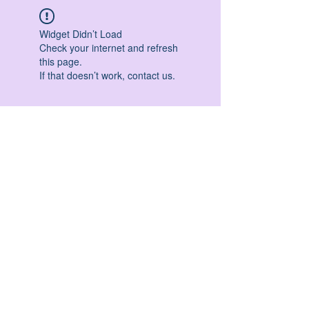
Widget Didn’t Load
Check your internet and refresh
this page.
If that doesn’t work, contact us.
HATHA YOGA - VINYASA YOGA - ASHTANGA
YOGA -YIN YOGA - YOGA ANTIGRAVITA' -