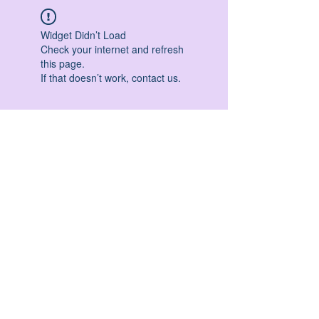
Widget Didn’t Load
Check your internet and refresh
this page.
If that doesn’t work, contact us.
HATHA YOGA - VINYASA YOGA - ASHTANGA
YOGA -YIN YOGA - YOGA ANTIGRAVITA' -