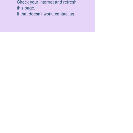
Check your internet and refresh
this page.
If that doesn’t work, contact us.
HATHA YOGA - VINYASA YOGA - ASHTANGA
YOGA -YIN YOGA - YOGA ANTIGRAVITA' -
YOGA PRE PARTO - YOGA NIDRA - YOGA
PROPS - STALL BAR YOGA - PERCORSI
INDIVIDUALI - MEDITAZIONE - SEMINARI -
RITIRI - EVENTI - FORMAZIONE