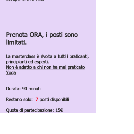
Prenota ORA, i posti sono
limitati.
La masterclass è rivolta a tutti i praticanti,
principianti ed esperti.
Non è adatto a chi non ha mai praticato
Yoga
Durata: 90 minuti
Restano solo:
7
posti disponibili
Quota di partecipazione: 15€
Per iscriverti compila il modulo qui sotto.
Dopo aver ricevuto la mail di conferma
(controlla anche nello spam) procedi al