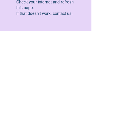
Check your internet and refresh
this page.
If that doesn’t work, contact us.
HATHA YOGA - VINYASA YOGA - ASHTANGA
YOGA -YIN YOGA - YOGA ANTIGRAVITA' -
YOGA PRE PARTO - YOGA NIDRA - YOGA
PROPS - STALL BAR YOGA - PERCORSI
INDIVIDUALI - MEDITAZIONE - SEMINARI -
RITIRI - EVENTI - FORMAZIONE