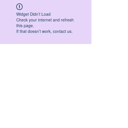
Widget Didn’t Load
Check your internet and refresh
this page.
If that doesn’t work, contact us.
HATHA YOGA - VINYASA YOGA - ASHTANGA
YOGA -YIN YOGA - YOGA ANTIGRAVITA' -