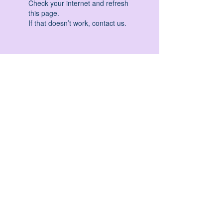
Check your internet and refresh
this page.
If that doesn’t work, contact us.
HATHA YOGA - VINYASA YOGA - ASHTANGA
YOGA -YIN YOGA - YOGA ANTIGRAVITA' -
YOGA PRE PARTO - YOGA NIDRA - YOGA
PROPS - STALL BAR YOGA - PERCORSI
INDIVIDUALI - MEDITAZIONE - SEMINARI -
RITIRI - EVENTI - FORMAZIONE