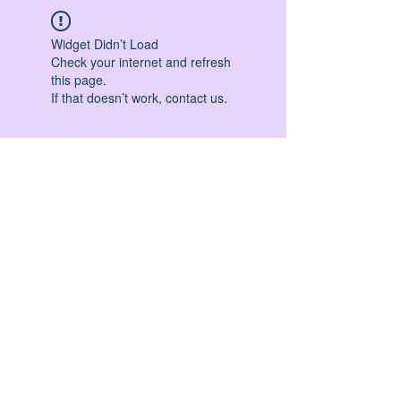
Widget Didn’t Load
Check your internet and refresh
this page.
If that doesn’t work, contact us.
HATHA YOGA - VINYASA YOGA - ASHTANGA
YOGA -YIN YOGA - YOGA ANTIGRAVITA' -