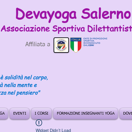
Devayoga Salerno
Associazione Sportiva
Dilettantist
Affiliata a
è solidità nel corpo,
tà nella mente e
za nel pensiero"
OGA
EVENTI
I CORSI
FORMAZIONE INSEGNANTI YOGA
DOVE
Widget Didn’t Load