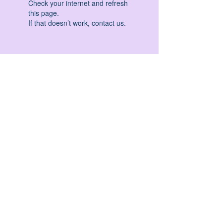
Check your internet and refresh
this page.
If that doesn’t work, contact us.
HATHA YOGA - VINYASA YOGA - ASHTANGA
YOGA -YIN YOGA - YOGA ANTIGRAVITA' -
YOGA PRE PARTO - YOGA NIDRA - YOGA
PROPS - STALL BAR YOGA - PERCORSI
INDIVIDUALI - MEDITAZIONE - SEMINARI -
RITIRI - EVENTI - FORMAZIONE