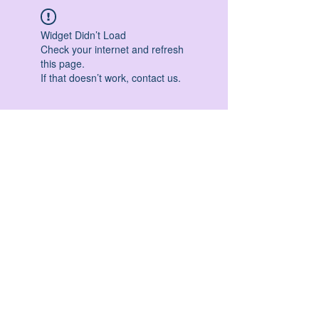
Widget Didn’t Load
Check your internet and refresh
this page.
If that doesn’t work, contact us.
HATHA YOGA - VINYASA YOGA - ASHTANGA
YOGA -YIN YOGA - YOGA ANTIGRAVITA' -