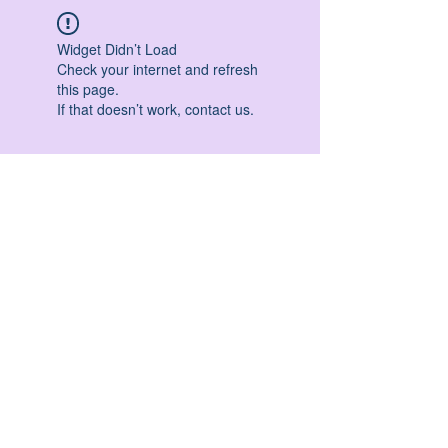
Widget Didn’t Load
Check your internet and refresh
this page.
If that doesn’t work, contact us.
HATHA YOGA - VINYASA YOGA - ASHTANGA
YOGA -YIN YOGA - YOGA ANTIGRAVITA' -