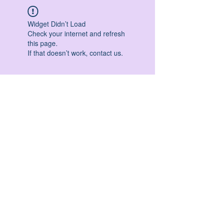
Widget Didn’t Load
Check your internet and refresh
this page.
If that doesn’t work, contact us.
HATHA YOGA - VINYASA YOGA - ASHTANGA
YOGA -YIN YOGA - YOGA ANTIGRAVITA' -