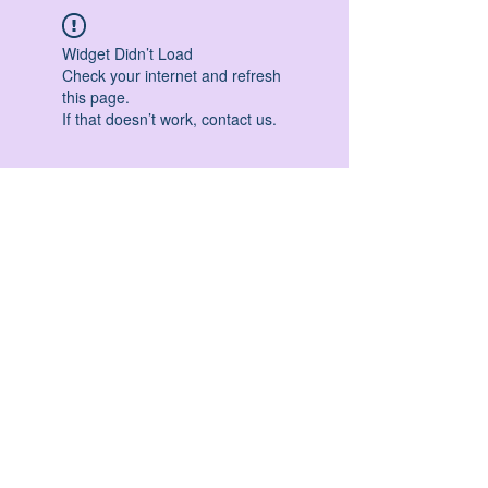
Widget Didn’t Load
Check your internet and refresh
this page.
If that doesn’t work, contact us.
HATHA YOGA - VINYASA YOGA - ASHTANGA
YOGA -YIN YOGA - YOGA ANTIGRAVITA' -