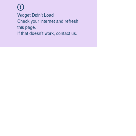
Widget Didn’t Load
Check your internet and refresh
this page.
If that doesn’t work, contact us.
HATHA YOGA - VINYASA YOGA - ASHTANGA
YOGA -YIN YOGA - YOGA ANTIGRAVITA' -