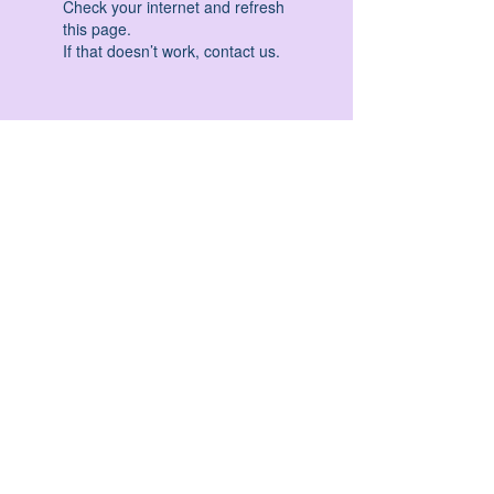
Check your internet and refresh
this page.
If that doesn’t work, contact us.
HATHA YOGA - VINYASA YOGA - ASHTANGA
YOGA -YIN YOGA - YOGA ANTIGRAVITA' -
YOGA PRE PARTO - YOGA NIDRA - YOGA
PROPS - STALL BAR YOGA - PERCORSI
INDIVIDUALI - MEDITAZIONE - SEMINARI -
RITIRI - EVENTI - FORMAZIONE