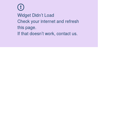
Widget Didn’t Load
Check your internet and refresh
this page.
If that doesn’t work, contact us.
HATHA YOGA - VINYASA YOGA - ASHTANGA
YOGA -YIN YOGA - YOGA ANTIGRAVITA' -