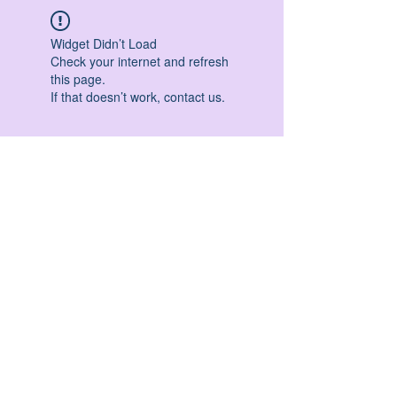
Widget Didn’t Load
Check your internet and refresh
this page.
If that doesn’t work, contact us.
HATHA YOGA - VINYASA YOGA - ASHTANGA
YOGA -YIN YOGA - YOGA ANTIGRAVITA' -