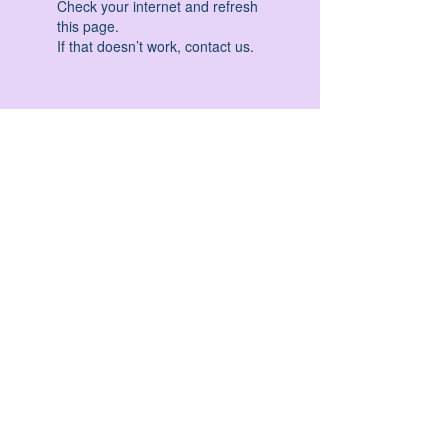
Check your internet and refresh
this page.
If that doesn’t work, contact us.
HATHA YOGA - VINYASA YOGA - ASHTANGA
YOGA -YIN YOGA - YOGA ANTIGRAVITA' -
YOGA PRE PARTO - YOGA NIDRA - YOGA
PROPS - STALL BAR YOGA - PERCORSI
INDIVIDUALI - MEDITAZIONE - SEMINARI -
RITIRI - EVENTI - FORMAZIONE