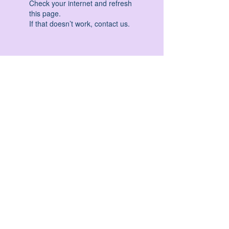
Check your internet and refresh
this page.
If that doesn’t work, contact us.
HATHA YOGA - VINYASA YOGA - ASHTANGA
YOGA -YIN YOGA - YOGA ANTIGRAVITA' -
YOGA PRE PARTO - YOGA NIDRA - YOGA
PROPS - STALL BAR YOGA - PERCORSI
INDIVIDUALI - MEDITAZIONE - SEMINARI -
RITIRI - EVENTI - FORMAZIONE