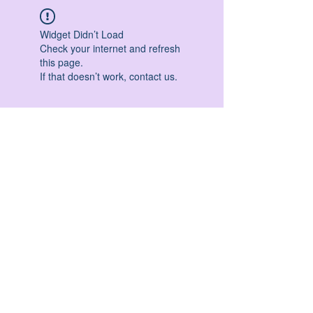
Widget Didn’t Load
Check your internet and refresh
this page.
If that doesn’t work, contact us.
HATHA YOGA - VINYASA YOGA - ASHTANGA
YOGA -YIN YOGA - YOGA ANTIGRAVITA' -