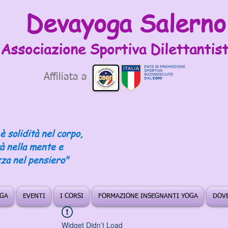
Devayoga Salerno
Associazione Sportiva
Dilettantist
Affiliata a
è solidità nel corpo,
tà nella mente e
za nel pensiero"
OGA
EVENTI
I CORSI
FORMAZIONE INSEGNANTI YOGA
DOVE
Widget Didn’t Load