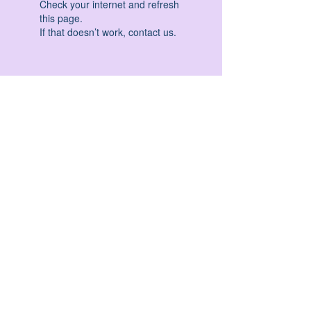
Check your internet and refresh
this page.
If that doesn’t work, contact us.
HATHA YOGA - VINYASA YOGA - ASHTANGA
YOGA -YIN YOGA - YOGA ANTIGRAVITA' -
YOGA PRE PARTO - YOGA NIDRA - YOGA
PROPS - STALL BAR YOGA - PERCORSI
INDIVIDUALI - MEDITAZIONE - SEMINARI -
RITIRI - EVENTI - FORMAZIONE