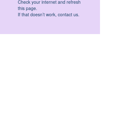
Check your internet and refresh
this page.
If that doesn’t work, contact us.
HATHA YOGA - VINYASA YOGA - ASHTANGA
YOGA -YIN YOGA - YOGA ANTIGRAVITA' -
YOGA PRE PARTO - YOGA NIDRA - YOGA
PROPS - STALL BAR YOGA - PERCORSI
INDIVIDUALI - MEDITAZIONE - SEMINARI -
RITIRI - EVENTI - FORMAZIONE