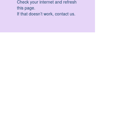
Check your internet and refresh
this page.
If that doesn’t work, contact us.
HATHA YOGA - VINYASA YOGA - ASHTANGA
YOGA -YIN YOGA - YOGA ANTIGRAVITA' -
YOGA PRE PARTO - YOGA NIDRA - YOGA
PROPS - STALL BAR YOGA - PERCORSI
INDIVIDUALI - MEDITAZIONE - SEMINARI -
RITIRI - EVENTI - FORMAZIONE