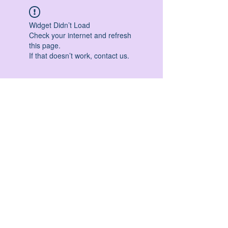
Widget Didn’t Load
Check your internet and refresh
this page.
If that doesn’t work, contact us.
HATHA YOGA - VINYASA YOGA - ASHTANGA
YOGA -YIN YOGA - YOGA ANTIGRAVITA' -