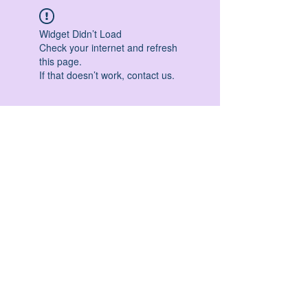
Widget Didn’t Load
Check your internet and refresh
this page.
If that doesn’t work, contact us.
HATHA YOGA - VINYASA YOGA - ASHTANGA
YOGA -YIN YOGA - YOGA ANTIGRAVITA' -